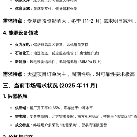
体育设施
：篮球架立柱、健身器材框架
需求特点
：受基建投资影响大，冬季 (11-2 月) 需求明显减弱，春
4. 能源设备领域
火力发电
：锅炉非高温区管道、风机塔筒支撑
石油化工
：输送管道、反应釜连接管 (非腐蚀性介质)
新能源
：风电设备结构件、氢能储氢瓶 (35MPa 以上)
需求特点
：大型项目订单为主，周期性强，对可靠性要求极高
三、当前市场需求状况 (2025 年 11 月)
1. 供需格局
供应端
：钢厂开工率约 65%，库存处于中等水平
需求端
：受冬季影响，北方需求萎缩，南方相对稳定，整体呈 "供需双弱" 
成交特点
：终端用户多采取 "按需采购"，贸易商谨慎囤货
2. 价格与成交