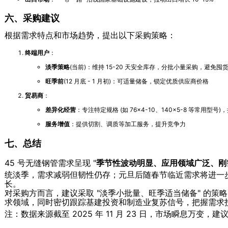
六、采购建议
根据需求特点和市场趋势，提出以下采购策略：
终端用户
：
淡季策略
(当前)：维持 15-20 天安全库存，分批小量采购，避免囤
旺季前
(12 月底 - 1 月初)：可适量储备，锁定优质供应商价格
贸易商
：
差异化经营
：专注特定规格 (如 76×4-10、140×5-8 等常用型号
服务增值
：提供切割、调质等加工服务，提升竞争力
七、总结
45 号无缝钢管需求呈现 "
季节性波动明显、应用领域广泛、刚
统淡季，需求减弱但韧性仍存；元旦后随春节临近需求将进一步放缓
长。
对采购方而言，建议采取 "淡季小批量、旺季适当储备" 的策
求领域，同时密切跟踪基建投资和制造业复苏信号，把握需求
注：数据来源截至 2025 年 11 月 23 日，市场瞬息万变