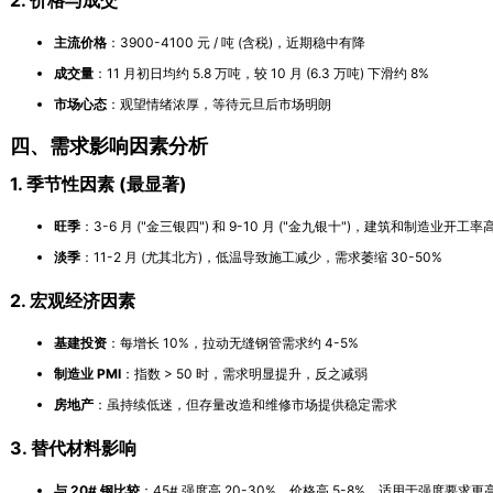
主流价格
：3900-4100 元 / 吨 (含税)，近期稳中有降
成交量
：11 月初日均约 5.8 万吨，较 10 月 (6.3 万吨) 下滑约 8%
市场心态
：观望情绪浓厚，等待元旦后市场明朗
四、需求影响因素分析
1. 季节性因素 (最显著)
旺季
：3-6 月 ("金三银四") 和 9-10 月 ("金九银十")，建筑和制造业开工率
淡季
：11-2 月 (尤其北方)，低温导致施工减少，需求萎缩 30-50%
2. 宏观经济因素
基建投资
：每增长 10%，拉动无缝钢管需求约 4-5%
制造业 PMI
：指数 > 50 时，需求明显提升，反之减弱
房地产
：虽持续低迷，但存量改造和维修市场提供稳定需求
3. 替代材料影响
与 20# 钢比较
：45# 强度高 20-30%，价格高 5-8%，适用于强度要求更