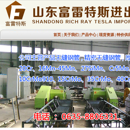
首页
|
关于我们
|
产品中心
|
现货资源
|
特价供