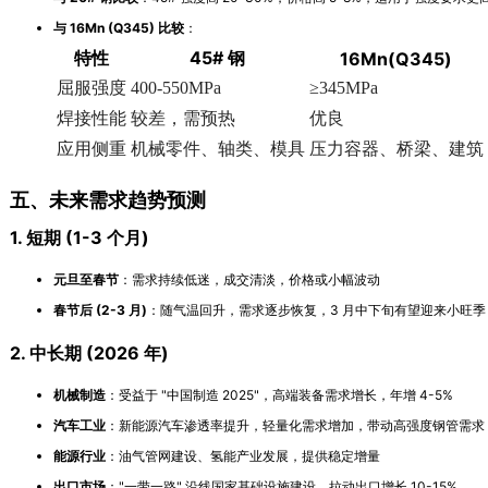
与 16Mn (Q345) 比较
：
特性
45# 钢
16Mn(Q345)
屈服强度
400-550MPa
≥345MPa
焊接性能
较差，需预热
优良
应用侧重
机械零件、轴类、模具
压力容器、桥梁、建筑
五、未来需求趋势预测
1. 短期 (1-3 个月)
元旦至春节
：需求持续低迷，成交清淡，价格或小幅波动
春节后 (2-3 月)
：随气温回升，需求逐步恢复，3 月中下旬有望迎来小旺季
2. 中长期 (2026 年)
机械制造
：受益于 "中国制造 2025"，高端装备需求增长，年增 4-5%
汽车工业
：新能源汽车渗透率提升，轻量化需求增加，带动高强度钢管需求
能源行业
：油气管网建设、氢能产业发展，提供稳定增量
出口市场
："一带一路" 沿线国家基础设施建设，拉动出口增长 10-15%