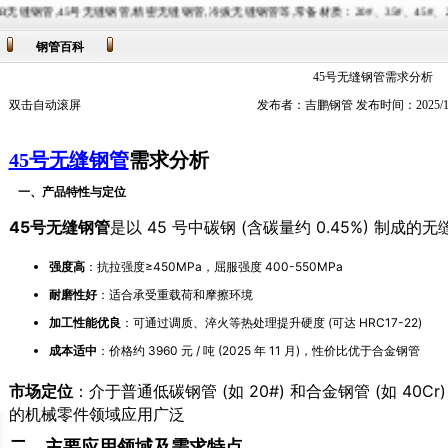
缝钢管,精密无缝钢管,冷拔无缝钢管等,常备材质：20#、35#、45#、20G、40Cr、20Cr、16Mn-
钢管百科
45号无缝钢管需求分析
双击自动滚屏
发布者：吉鹏钢管 发布时间：2025/11
45号无缝钢管
需求分析
一、产品特性与定位
45号无缝钢管
是以 45 号中碳钢 (含碳量约 0.45%) 制
强度高
：抗拉强度≥450MPa，屈服强度 400-550MPa
耐磨性好
：适合承受重载荷和摩擦环境
加工性能优良
：可通过调质、淬火等热处理提升硬度 (可达 HRC17-22)
成本适中
：价格约 3960 元 / 吨 (2025 年 11 月)，性价比优于合金钢管
市场定位
：介于普通低碳钢管 (如 20#) 和合金钢管 (如 4
的机械零件领域应用广泛
二、主要应用领域及需求特点