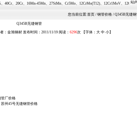
站内
5Mn、27SiMn、Cr5Mo、12CrMo(T12)、12Cr1MoV、12Cr1MoVG、10CrMo
您当前位置:
首页
/ 钢管价格 / Q345B无缝
Q345B无缝钢管
者：金旭钢材 发布时间：2011/11/19 阅读：
6296
次 【字体：
大
中
小
】
钢管厂价格
，苏州45号无缝钢管价格