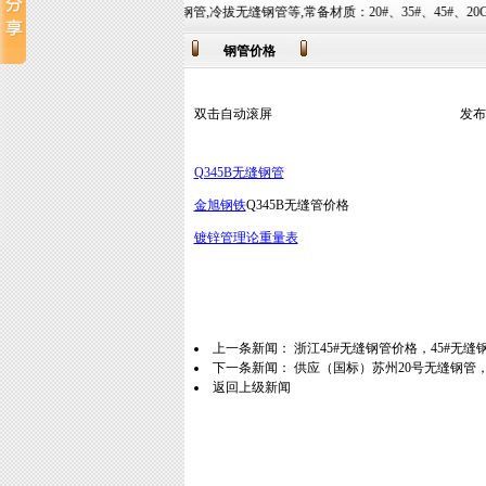
管,精密无缝钢管,冷拔无缝钢管等,常备材质：20#、35#、45#、20G、40Cr、20Cr、16Mn-4
钢管价格
双击自动滚屏
发布
Q345B无缝钢管
金旭钢铁
Q345B无缝管价格
镀锌管理论重量表
上一条新闻：
浙江45#无缝钢管价格，45#无缝
下一条新闻：
供应（国标）苏州20号无缝钢管
返回上级新闻