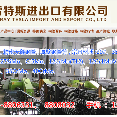
|
产品中心
|
现货资源
|
特价供应
|
钢管百科
|
钢管价格
|
钢管行情
|
生产流程
|
联