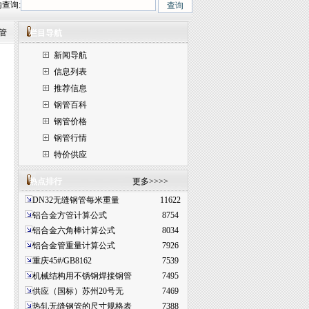
查询:
910、 15CrMo、35CrMo、40CrMo.咨询热线:0635-5100508 5100698
钢管
栏目导航
新闻导航
信息列表
推荐信息
钢管百科
钢管价格
钢管行情
特价供应
热点排行
更多>>>>
DN32无缝钢管每米重量
11622
铝合金方管计算公式
8754
铝合金六角棒计算公式
8034
铝合金管重量计算公式
7926
重庆45#/GB8162
7539
机械结构用不锈钢焊接钢管
7495
供应（国标）苏州20号无
7469
热轧无缝钢管的尺寸规格表
7388