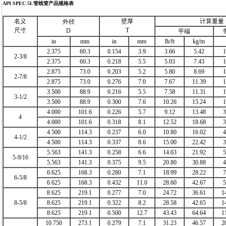
API SPEC 5L管线管
产品规格表
名义
壁厚
计算重量
外径
尺寸
T
D
平端
in
mm
in
mm
lb/ft
kg/m
2.375
60.3
0.154
3.9
3.66
5.42
1
2-3/8
2.375
60.3
0.218
5.5
5.03
7.43
1
2.875
73.0
0.203
5.2
5.80
8.69
1
2-7/8
2.875
73.0
0.276
7.0
7.67
11.39
1
3.500
88.9
0.216
5.5
7.58
11.31
1
3-1/2
3.500
88.9
0.300
7.6
10.26
15.24
1
4.000
101.6
0.226
5.7
9.12
13.48
3
4
4.000
101.6
0.318
8.1
12.52
18.68
3
4.500
114.3
0.237
6.0
10.80
16.02
4
4-1/2
4.500
114.3
0.337
8.6
15.00
22.42
3
5.563
141.3
0.258
6.6
14.63
21.92
5
5-9/16
5.563
141.3
0.375
9.5
20.80
30.88
4
6.625
168.3
0.280
7.1
18.99
28.22
7
6-5/8
6.625
168.3
0.432
11.0
28.60
42.67
5
8.625
219.1
0.277
7.0
24.72
36.61
1
8-5/8
8.625
219.1
0.322
8.2
28.58
42.65
1
8.625
219.1
0.500
12.7
43.43
64.64
1
10.750
273.1
0.279
7.1
31.23
46.57
2