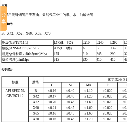
用途
管线用无缝钢管用于石油、天然气工业中的氧、水、油输送管
主要牌号
B、X42、X52、X60、X65、X70
钢级(GB/T9711.1)
L175(Ⅰ、Ⅱ类)
L210
L245
L290
L
钢级(ANSI/API Spec 5L )
A25(Ⅰ、Ⅱ类)
A
B
X42
X
规定总伸长应力Rt0.5(min)Mpa
175
210
245
290
3
抗拉强度(min)Mpa
315
335
415
415
4
化学成分
化学成分(％)
标准
牌号
C
Si
Mn
P
API SPEC 5L
B
≤0.16
≤0.40
≤1.10
≤0.020
≤0
GB/T9711.2
X42
≤0.17
≤0.40
≤1.20
≤0.020
≤0
X52
≤0.20
≤0.45
≤1.60
≤0.020
≤0
X60
≤0.21
≤0.45
≤1.60
≤0.020
≤0
X65
≤0.16
≤0.45
≤1.60
≤0.020
≤0
X70
≤0.16
≤0.45
≤1.70
≤0.020
≤0