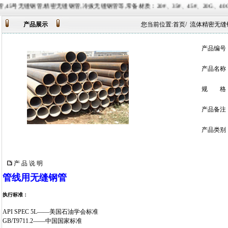
密无缝钢管,冷拔无缝钢管等,常备材质：20#、35#、45#、20G、40Cr、20Cr、16Mn-45Mn、
产品展示
您当前位置:
首页
/
流体精密无缝
产品编号
产品名称
规 格
产品备注
产品类别
产 品 说 明
管线用无缝钢管
执行标准：
API SPEC 5L——美国石油学会标准
GB/T9711.2——中国国家标准