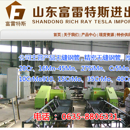
首页
|
关于我们
|
产品中心
|
现货资源
|
特价供