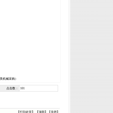
美机械采购）
点击数：
101
【
打印此页
】 【
顶部
】【
关闭
】