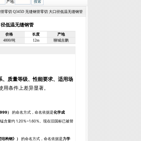
产地:
缝钢管零切 Q345D 无缝钢管零切 大口径低温无缝钢管
大口径低温无缝钢管
价格
长度
产地
4800/吨
12m
聊城吉鹏
系、质量等级、性能要求、适用场
使用条件上差异显著。
1999）
的命名方式，命名依据是
化学成
锰含量约 1.20%~1.60%。现在旧国标已被替
强度结构钢》）
的命名方式，命名依据是
力学