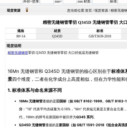
外径×壁厚:
mm×
mm 材质:
标准:
现货资源
您当前位置:
首页
/ 现货资源 / 精密无
精密无缝钢管零切 Q345D 无缝钢管零切 
规格
材质
标准
80×14
Q345D
GB/T3639-2018
现货说明
精密无缝钢管
零切 Q345D 无缝钢管零切 大口径低温无缝钢管
16Mn 无缝钢管和 Q345D 无缝钢管的核心区别在于
标准体
景
四个维度，二者在化学成分上高度相似，但在力学性能和
1. 标准体系与命名来源不同
16Mn 无缝钢管
遵循的是
旧国标（如 GB/T 8162-1999、GB/T 8163-
分
：“16” 代表平均含碳量为 0.16%，“Mn” 代表锰元素是主要合金元素，
代，16Mn 的牌号在新国标中被归并为
Q345 系列
。
Q345D 无缝钢管
遵循的是
新国标（如 GB/T 1591-2018《低合金高