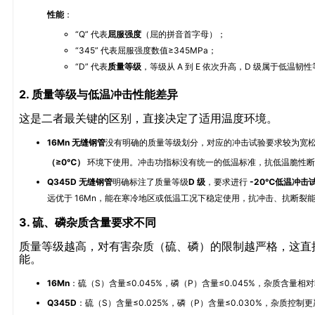
性能
：
“Q” 代表
屈服强度
（屈的拼音首字母）；
“345” 代表屈服强度数值≥345MPa；
“D” 代表
质量等级
，等级从 A 到 E 依次升高，D 级属于低温韧
2. 质量等级与低温冲击性能差异
这是二者最关键的区别，直接决定了适用温度环境。
16Mn 无缝钢管
没有明确的质量等级划分，对应的冲击试验要求较为宽
（≥0℃）
环境下使用。冲击功指标没有统一的低温标准，抗低温脆性断
Q345D 无缝钢管
明确标注了质量等级
D 级
，要求进行
-20℃低温冲击
远优于 16Mn，能在寒冷地区或低温工况下稳定使用，抗冲击、抗断裂
3. 硫、磷杂质含量要求不同
质量等级越高，对有害杂质（硫、磷）的限制越严格，这直
能。
16Mn
：硫（S）含量≤0.045%，磷（P）含量≤0.045%，杂质含量相
Q345D
：硫（S）含量≤0.025%，磷（P）含量≤0.030%，杂质