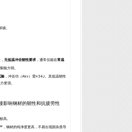
性等级。
松，
无低温冲击韧性要求
，通常仅能在
常温
裂能力弱。
试验
，冲击功（Akv）需≥34J。其低温韧性
能力更强。
接影响钢材的韧性和抗疲劳性
对较高。
控制更严，钢材的纯净度更高，不易出现因杂质导