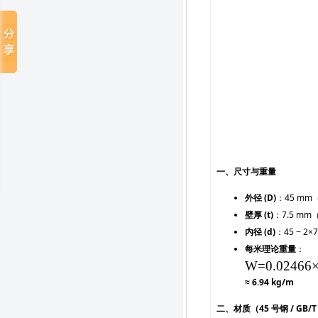
一、尺寸与重量
外径 (D)
：45 m
壁厚 (t)
：7.5 m
内径 (d)
：45 − 2×7
每米理论重量
：
W
=
0.02466
≈ 6.94 kg/m
二、材质（45 号钢 / GB/T