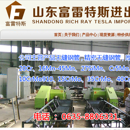
首页
|
关于我们
|
产品中心
|
现货资源
|
特价供