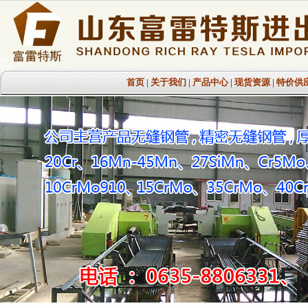
首页
|
关于我们
|
产品中心
|
现货资源
|
特价供