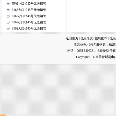
聊城小口径45号无缝钢管
8163大口径45号无缝钢管
8163小口径45号无缝钢管
8162小口径45号无缝钢管
8162大口径45号无缝钢管
返回首页
|
信息导航
|
信息推荐
|
信息
主营业务:
45号无缝钢管
，
精密
电话：0635-8806331、8808032 传真
Copyright 山东富雷特