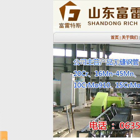
首页
|
关于我们