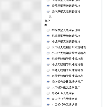
20号厚壁无缝钢管价格
45号厚壁无缝钢管价格
流体厚壁无缝钢管价格
没
有小
类
结构厚壁无缝钢管价格
热轧厚壁无缝钢管价格
冷拔厚壁无缝钢管价格
大口径无缝钢管尺寸规格表
小口径无缝钢管尺寸规格表
热轧无缝钢管尺寸规格表
冷拔无缝钢管尺寸规格表
20号无缝钢管尺寸规格表
45号无缝钢管尺寸规格表
流体45号冷拔无缝钢管厂
大口径冷拔无缝钢管厂
光亮45号无缝钢管
大口径45号无缝钢管
小口径45号无缝钢管