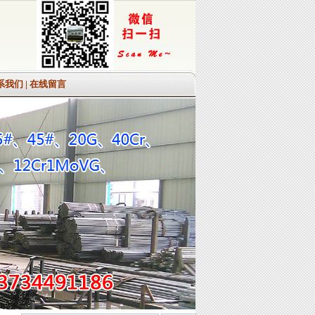
系我们
|
在线留言