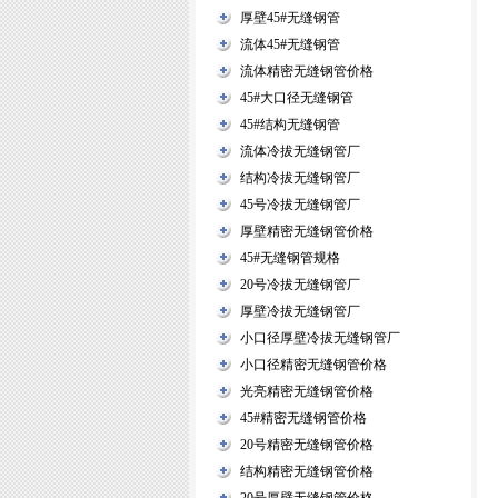
厚壁45#无缝钢管
流体45#无缝钢管
流体精密无缝钢管价格
45#大口径无缝钢管
45#结构无缝钢管
流体冷拔无缝钢管厂
结构冷拔无缝钢管厂
45号冷拔无缝钢管厂
厚壁精密无缝钢管价格
45#无缝钢管规格
20号冷拔无缝钢管厂
厚壁冷拔无缝钢管厂
小口径厚壁冷拔无缝钢管厂
小口径精密无缝钢管价格
光亮精密无缝钢管价格
45#精密无缝钢管价格
20号精密无缝钢管价格
结构精密无缝钢管价格