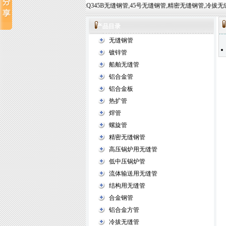
的到来!主营业务有:Q345B无缝钢管,45号无缝钢管,精密无缝钢管,冷拔无缝钢管等,常备材质：20#、35
产品目录
无缝钢管
镀锌管
船舶无缝管
铝合金管
铝合金板
热扩管
焊管
螺旋管
精密无缝钢管
高压锅炉用无缝管
低中压锅炉管
流体输送用无缝管
结构用无缝管
合金钢管
铝合金方管
冷拔无缝管