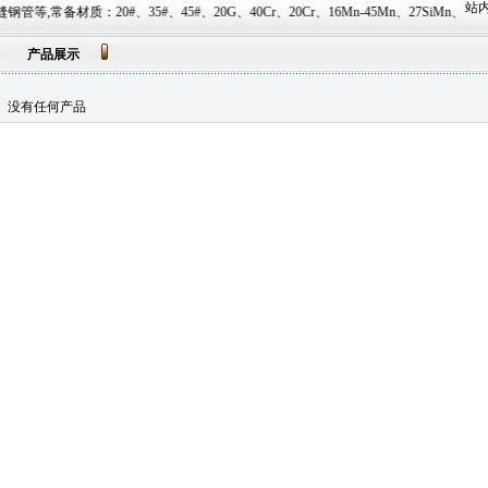
站内
#、45#、20G、40Cr、20Cr、16Mn-45Mn、27SiMn、Cr5Mo、12CrMo(T12)、
产品展示
没有任何产品