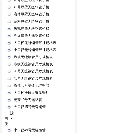
20号厚壁无缝钢管价格
45号厚壁无缝钢管价格
流体厚壁无缝钢管价格
结构厚壁无缝钢管价格
热轧厚壁无缝钢管价格
冷拔厚壁无缝钢管价格
大口径无缝钢管尺寸规格表
小口径无缝钢管尺寸规格表
热轧无缝钢管尺寸规格表
冷拔无缝钢管尺寸规格表
20号无缝钢管尺寸规格表
45号无缝钢管尺寸规格表
流体45号冷拔无缝钢管厂
大口径冷拔无缝钢管厂
光亮45号无缝钢管
大口径45号无缝钢管
没
有小
类
小口径45号无缝钢管