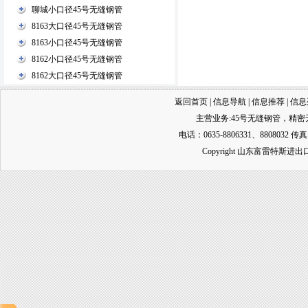
聊城小口径45号无缝钢管
8163大口径45号无缝钢管
8163小口径45号无缝钢管
8162小口径45号无缝钢管
8162大口径45号无缝钢管
返回首页
|
信息导航
|
信息推荐
|
信息
主营业务:
45号无缝钢管
，
精密
电话：0635-8806331、8808032 传真
Copyright 山东富雷特